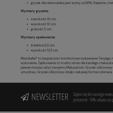
gryzak dla niemowlaka jest wolny od BPA, ftalanów, meta
Wymiary gryzaka:
szerokość 10 cm,
wysokość 10 cm,
grubość 5 cm.
Wymiary opakowania:
średnica 6,5 cm,
wysokość 13,5 cm.
Mömbella® to bezpieczne i komfortowe wybawienie Twojego ma
wykonania. Ząbkowanie to trudny okres dla każdego maluszka,
pewne możesz ulżyć swojemu Maluszkowi. Gryzak silikonowy p
umysłowy. Gryzak silikonowy dzięki ciekawej formie odwrac
NEWSLETTER
Zapisz się do naszego newsl
prezencie -10% rabatu na 