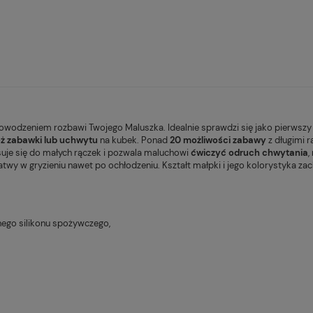
owodzeniem rozbawi Twojego Maluszka. Idealnie sprawdzi się jako pierwsz
eż zabawki lub uchwytu
na kubek. Ponad
20 możliwości zabawy
z długimi 
uje się do małych rączek i pozwala maluchowi
ćwiczyć odruch chwytania
,
łatwy w gryzieniu nawet po ochłodzeniu. Kształt małpki i jego kolorystyka z
znego silikonu spożywczego,