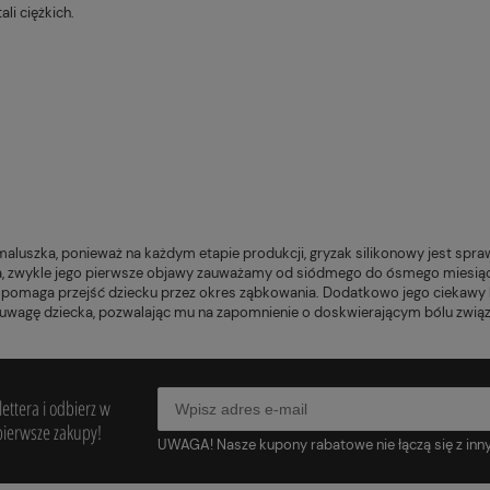
li ciężkich.
luszka, ponieważ na każdym etapie produkcji, gryzak silikonowy jest spr
 zwykle jego pierwsze objawy zauważamy od siódmego do ósmego miesiąca ży
omaga przejść dziecku przez okres ząbkowania. Dodatkowo jego ciekawy ksz
a uwagę dziecka, pozwalając mu na zapomnienie o doskwierającym bólu zwi
ettera i odbierz w
pierwsze zakupy!
UWAGA! Nasze kupony rabatowe nie łączą się z inn