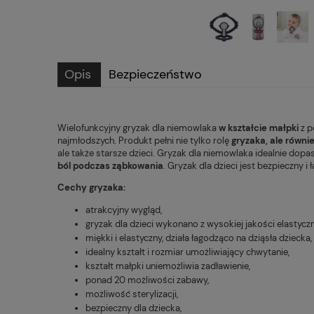
Opis
Bezpieczeństwo
Wielofunkcyjny
gryzak dla niemowlaka
w kształcie małpki
z p
najmłodszych. Produkt pełni nie tylko rolę
gryzaka, ale równi
ale także starsze dzieci.
Gryzak dla niemowlaka
idealnie dopas
ból podczas ząbkowania
.
Gryzak dla dzieci
jest bezpieczny i 
Cechy gryzaka:
atrakcyjny wygląd,
gryzak dla dzieci wykonano z wysokiej jakości elastyc
miękki i elastyczny, działa łagodząco na dziąsła dziecka,
idealny kształt i rozmiar umożliwiający chwytanie,
kształt małpki uniemożliwia zadławienie,
ponad 20 możliwości zabawy,
możliwość sterylizacji,
bezpieczny dla dziecka,