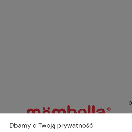
O
O
Dbamy o Twoją prywatność
W