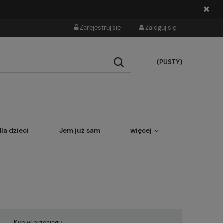
Zarejestruj się
Zaloguj się
(PUSTY)
la dzieci
Jem już sam
więcej
Kup w przeciągu: