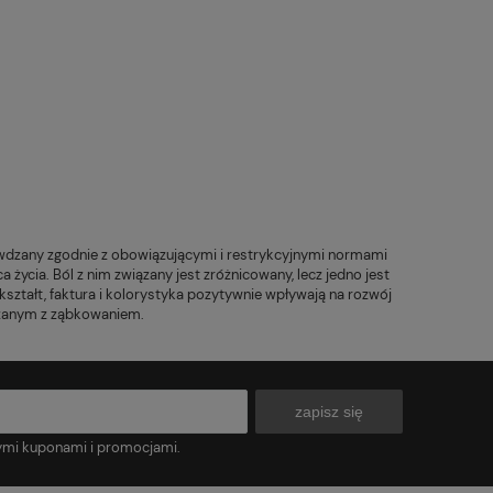
awdzany zgodnie z obowiązującymi i restrykcyjnymi normami
cia. Ból z nim związany jest zróżnicowany, lecz jedno jest
tałt, faktura i kolorystyka pozytywnie wpływają na rozwój
ązanym z ząbkowaniem.
zapisz się
ymi kuponami i promocjami.