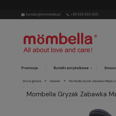
kontakt@mombella.pl
+48 535 650 400
Promocje
Butelki antykolkowe
Smocz
»
»
Strona główna
Zabawki
Mombella Gryzak Zabawka Małpka 
Mombella Gryzak Zabawka Ma