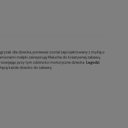
y
gryzak dla dziecka
, ponieważ został zaprojektowany z myślą o
ramionami małpki zainspirują Malucha do kreatywnej zabawy,
 rozwijając przy tym zdolności motoryczne dziecka.
Łagodzi
achęcą każde dziecko do zabawy.