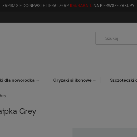
ZAPISZ SIE DO NEWSLETTERA I ZŁAP
10% RABATU
NA PIERWSZE ZAKUPY
ki dla noworodka
Gryzaki silikonowe
Szczoteczki d
Grey
łpka Grey