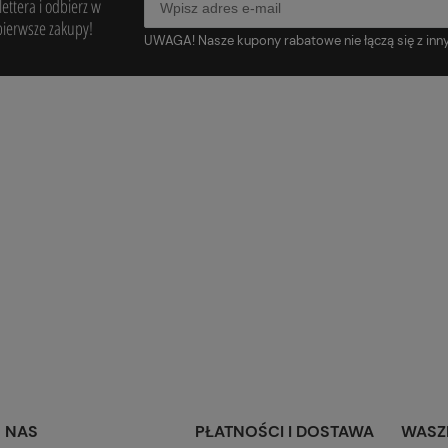
ettera i odbierz w
pierwsze zakupy!
UWAGA! Nasze kupony rabatowe nie łączą się z inn
 NAS
PŁATNOŚCI I DOSTAWA
WASZ