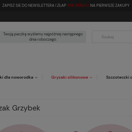
ZAPISZ SIE DO NEWSLETTERA I ZŁAP
10% RABATU
NA PIERWSZE ZAKUPY
Twoją paczkę wyślemy najpóźniej następnego
dnia roboczego.
ki dla noworodka
Gryzaki silikonowe
Szczoteczki d
zak Grzybek