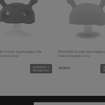
a Gryzak Uspokajający Dla
Mombella Gryzak Uspokajając
Grzybek Grey
Dzieci Grzybek Curry
powiadom o
p
35,00 zł
dostępności
d