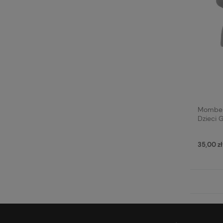
Mombell
Dzieci 
35,00 zł