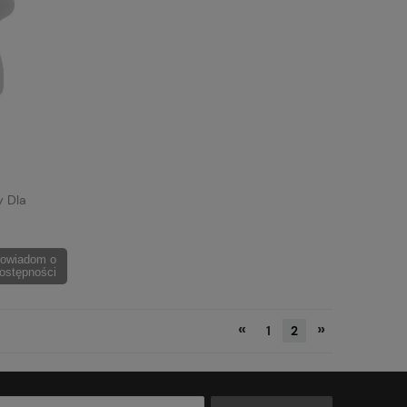
y Dla
owiadom o
ostępności
«
»
1
2