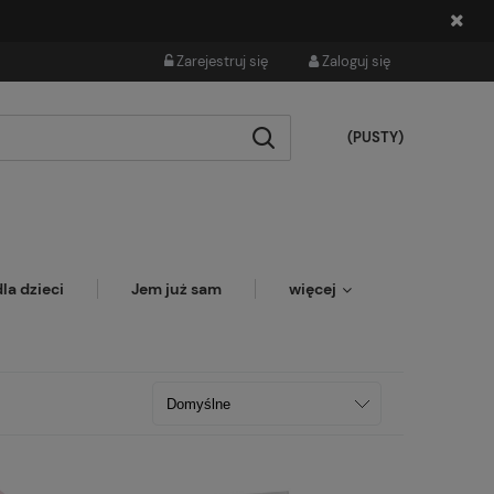
Zarejestruj się
Zaloguj się
(PUSTY)
la dzieci
Jem już sam
więcej