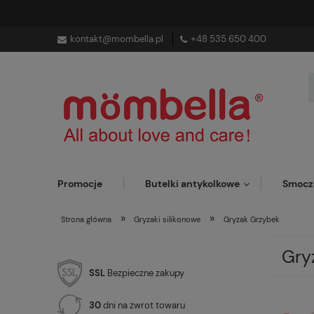
kontakt@mombella.pl
+48 535 650 400
Promocje
Butelki antykolkowe
Smocz
»
»
Strona główna
Gryzaki silikonowe
Gryzak Grzybek
Gry
SSL
Bezpieczne zakupy
30
dni na zwrot towaru