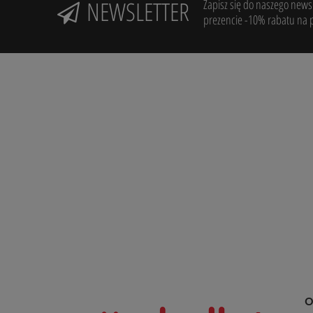
NEWSLETTER
Zapisz się do naszego newsl
prezencie -10% rabatu na 
O