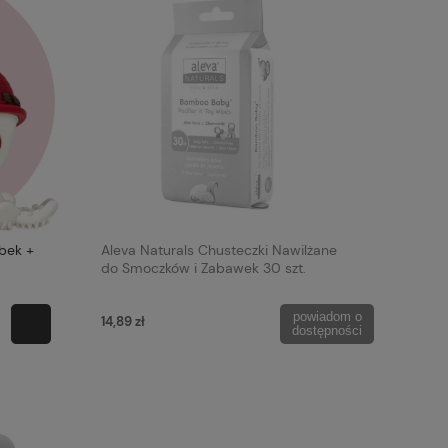
bek +
Aleva Naturals Chusteczki Nawilżane
do Smoczków i Zabawek 30 szt.
powiadom o
14,89 zł
dostępności