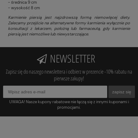
- średnica 9 cm
- wysokość 8 cm
Karmienie piersią jest najzdrowszą formą niemowlęcej diety.
Zalecamy przejście na alternatywne formy karmienia wyłącznie po
konsultacji z lekarzem, położną lub farmaceutą, gdy karmienie
piersią jest niemożliwe lub niewystarczające.
NEWSLETTER
Zapisz się do naszego newslettera i odbierz w prezencie -10% rabatu na
pierwsze zakupy!
zapisz się
UWAGA! Nasze kupony rabatowe nie łączą się z innymi kuponami i
promocjami.