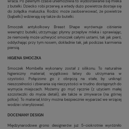
wraca. Po pewnym czasie uniemożliwia to wydostawanie się mleka
z butelki. Dziecko robi przerwę, a wtedy dużo powietrza dostaje się
do żołądka maluszka. Rodzic może zaobserwować, że powietrze
(bąbelki) wdzierają się także do butelki.
Smoczek antykolkowy Breast Shape wyrównuje ciśnienie
wewnątrz butelki, utrzymując płynny przepływ mleka i sprawiając,
że niemowlę może uchwycić smoczek całymi ustami, tak jak pierś,
oddychając przy tym nosem, dokładnie tak, jak podczas karmienia
piersią.
HIGIENA SMOCZKA
Smoczek Mombella wykonany został z silikonu. To naturalnie
higieniczny materiał, wyjątkowo łatwy do utrzymania w
czystości. Połączono go z obręczą na stałe, by uniknąć
nieszczelności i zbierania się nieczystości w trudno dostępnych do
wymycia miejscach. Możemy go myć ręcznie (z użyciem małej
szczoteczki do mycia detali), ale także w zmywarce (na górnej
półce). To materiał, który można bezpiecznie wyparzać we wrzącej
wodzie i sterylizować.
DOCENIANY DESIGN
Międzynarodowe grono designerów już 5-ciokrotnie wyróżniło