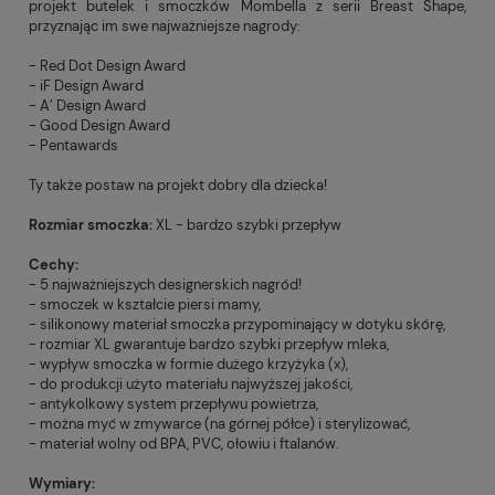
projekt butelek i smoczków Mombella z serii Breast Shape,
przyznając im swe najważniejsze nagrody:
- Red Dot Design Award
- iF Design Award
- A’ Design Award
- Good Design Award
- Pentawards
Ty także postaw na projekt dobry dla dziecka!
Rozmiar smoczka:
XL - bardzo szybki przepływ
Cechy:
- 5 najważniejszych designerskich nagród!
- smoczek w kształcie piersi mamy,
- silikonowy materiał smoczka przypominający w dotyku skórę,
- rozmiar XL gwarantuje bardzo szybki przepływ mleka,
- wypływ smoczka w formie dużego krzyżyka (x),
- do produkcji użyto materiału najwyższej jakości,
- antykolkowy system przepływu powietrza,
- można myć w zmywarce (na górnej półce) i sterylizować,
- materiał wolny od BPA, PVC, ołowiu i ftalanów.
Wymiary: