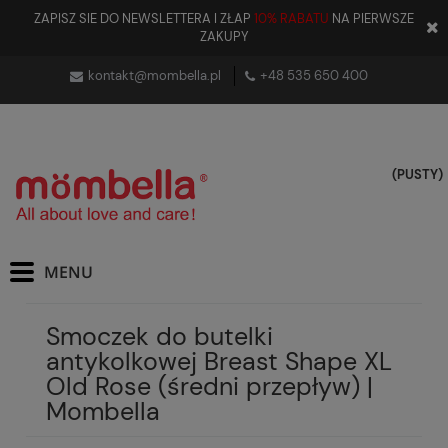
ZAPISZ SIE DO NEWSLETTERA I ZŁAP
10% RABATU
NA PIERWSZE
ZAKUPY
kontakt@mombella.pl
+48 535 650 400
(PUSTY)
Smoczek do butelki
antykolkowej Breast Shape XL
Old Rose (średni przepływ) |
Mombella