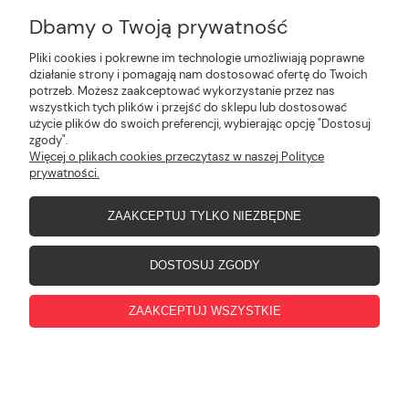
adres:
Dbamy o Twoją prywatność
ul. Postępu 22, 05-506 Kolonia
Lesznowola
Pliki cookies i pokrewne im technologie umożliwiają poprawne
działanie strony i pomagają nam dostosować ofertę do Twoich
potrzeb. Możesz zaakceptować wykorzystanie przez nas
wszystkich tych plików i przejść do sklepu lub dostosować
użycie plików do swoich preferencji, wybierając opcję "Dostosuj
O NAS
zgody".
Więcej o plikach cookies przeczytasz w naszej Polityce
prywatności.
PŁATNOŚCI I DOSTAWA
ZAAKCEPTUJ TYLKO NIEZBĘDNE
WASZE ULUBIONE
DOSTOSUJ ZGODY
ZAAKCEPTUJ WSZYSTKIE
POMOC
pokaż pełną wersję strony
, powered by
.
Sklep internetowy Shoplo.pl
Shoper